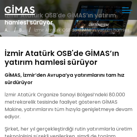
İzmir Atatürk OSB'de GİMAS’ın yatırım
hamlesi sürüyor
Anasayfa
Basında Biz
İzmir Atatürk OSB'de GİMAS’ın yatırım hamlesi sürüyor
İzmir Atatürk OSB'de GİMAS’ın
yatırım hamlesi sürüyor
GİMAS, İzmir’den Avrupa’ya yatırımlarını tam hız
sürdürüyor
İzmir Atatürk Organize Sanayi Bölgesi’ndeki 80.000
metrekarelik tesisinde faaliyet gösteren GİMAS
Makine, yatırımlarını tüm hızıyla genişletmeye devam
ediyor.
Şirket, her yıl gerçekleştirdiği rutin yatırımlarla üretim
teknolojisini sürekli yenilerken, şimdi de toplam