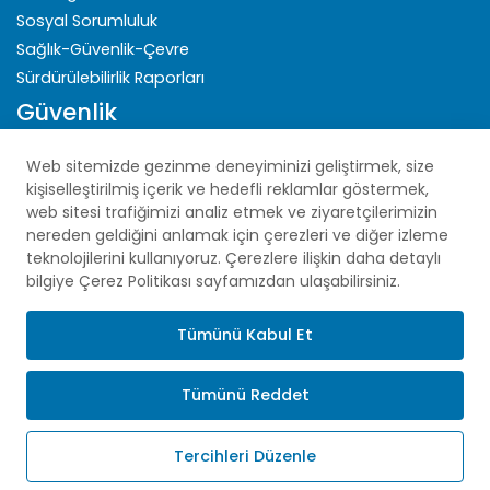
Sosyal Sorumluluk
Sağlık-Güvenlik-Çevre
Sürdürülebilirlik Raporları
Güvenlik
Gizlilik Politikası
Web sitemizde gezinme deneyiminizi geliştirmek, size
Açık Rıza Beyanı
kişiselleştirilmiş içerik ve hedefli reklamlar göstermek,
web sitesi trafiğimizi analiz etmek ve ziyaretçilerimizin
Çerez Politikası
nereden geldiğini anlamak için çerezleri ve diğer izleme
KVKK
teknolojilerini kullanıyoruz. Çerezlere ilişkin daha detaylı
Site Haritası
bilgiye Çerez Politikası sayfamızdan ulaşabilirsiniz.
GİMAS Global
Tümünü Kabul Et
Tümünü Reddet
Copyright © 2025 Tüm Hakları Saklıdır.
Tercihleri Düzenle