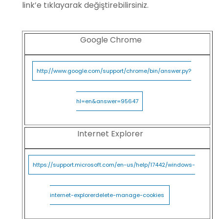
link’e tıklayarak değiştirebilirsiniz.
Google Chrome
http://www.google.com/support/chrome/bin/answer.py?
hl=en&answer=95647
Internet Explorer
https://support.microsoft.com/en-us/help/17442/windows-
internet-explorerdelete-manage-cookies