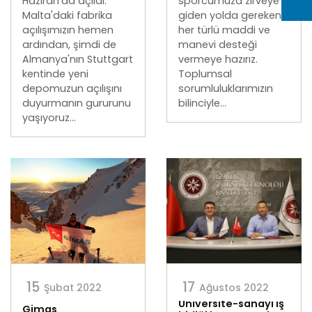
Haziran’da açıldı.
sporcumuza zirveye
Malta'daki fabrika
giden yolda gereken
açılışımızın hemen
her türlü maddi ve
ardından, şimdi de
manevi desteği
Almanya'nın Stuttgart
vermeye hazırız.
kentinde yeni
Toplumsal
depomuzun açılışını
sorumluluklarımızın
duyurmanın gururunu
bilinciyle...
yaşıyoruz...
15
17
Şubat 2022
Ağustos 2022
Üniversite-sanayi iş
Gimas