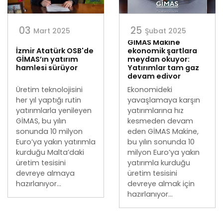
03
25
Mart 2025
Şubat 2025
GİMAS Makine
İzmir Atatürk OSB'de
ekonomik şartlara
GİMAS’ın yatırım
meydan okuyor:
hamlesi sürüyor
Yatırımlar tam gaz
devam ediyor
Üretim teknolojisini
Ekonomideki
her yıl yaptığı rutin
yavaşlamaya karşın
yatırımlarla yenileyen
yatırımlarına hız
GİMAS, bu yılın
kesmeden devam
sonunda 10 milyon
eden GİMAS Makine,
Euro’ya yakın yatırımla
bu yılın sonunda 10
kurduğu Malta’daki
milyon Euro’ya yakın
üretim tesisini
yatırımla kurduğu
devreye almaya
üretim tesisini
hazırlanıyor...
devreye almak için
hazırlanıyor...