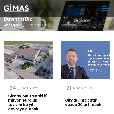
Basında Biz
Anasayfa
Basında Biz
24
21
Şubat 2025
Nisan 2025
Gimas, Malta’daki 10
milyon euroluk
Gimas, ihracatını
tesisini bu yıl
yüzde 20 artıracak
devreye alacak