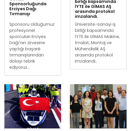
birliği kapsamında
Sponsorluğunda
İYTE ile GİMAS AŞ
Erciyes Dağı
arasında protokol
Tırmanışı
imzalandı.
Sponsoru olduğumuz
Üniversite-sanayi iş
profesyonel
birliği kapsamında
sporcuları Erciyes
İYTE ile GİMAS Makine,
Dağı'nın zirvesine
İmalat, Montaj ve
yaptığı başarılı
Mühendislik AŞ
tırmanışlarından
arasında protokol
dolayı tebrik
imzalandı..
ediyoruz...