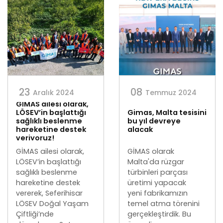
23
08
Aralık 2024
Temmuz 2024
GİMAS ailesi olarak,
LÖSEV’in başlattığı
Gimas, Malta tesisini
sağlıklı beslenme
bu yıl devreye
hareketine destek
alacak
veriyoruz!
GİMAS ailesi olarak,
GİMAS olarak
LÖSEV’in başlattığı
Malta'da rüzgar
sağlıklı beslenme
türbinleri parçası
hareketine destek
üretimi yapacak
vererek, Seferihisar
yeni fabrikamızın
LÖSEV Doğal Yaşam
temel atma törenini
Çiftliği’nde
gerçekleştirdik. Bu