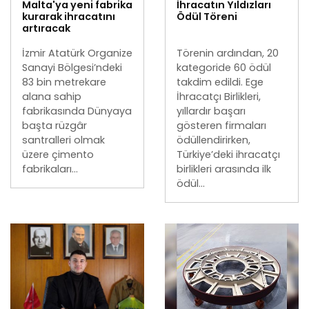
Malta'ya yeni fabrika
İhracatın Yıldızları
kurarak ihracatını
Ödül Töreni
artıracak
İzmir Atatürk Organize
Törenin ardından, 20
Sanayi Bölgesi’ndeki
kategoride 60 ödül
83 bin metrekare
takdim edildi. Ege
alana sahip
İhracatçı Birlikleri,
fabrikasında Dünyaya
yıllardır başarı
başta rüzgâr
gösteren firmaları
santralleri olmak
ödüllendirirken,
üzere çimento
Türkiye’deki ihracatçı
fabrikaları...
birlikleri arasında ilk
ödül...