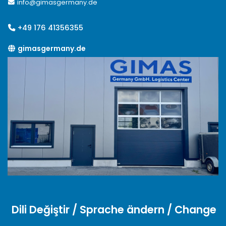
info@gimasgermany.de
+49 176 41356355
gimasgermany.de
Dili Değiştir / Sprache ändern / Change