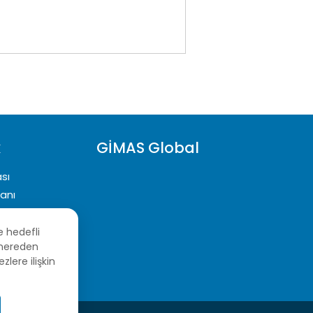
k
GİMAS Global
ası
yanı
ası
e hedefli
n nereden
zlere ilişkin