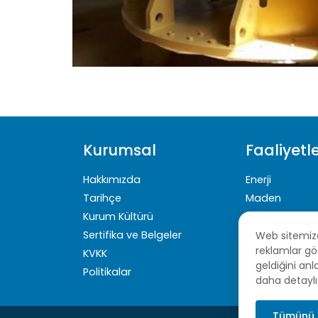
Kurumsal
Faaliyetl
Hakkımızda
Enerji
Tarihçe
Maden
Kurum Kültürü
Çimento
Sertifika ve Belgeler
Web sitemizde
reklamlar gö
KVKK
geldiğini anl
Politikalar
daha detaylı 
Tümünü 