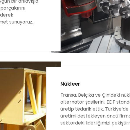
uygun bir anlayışla
 parçalarını
ederek
izmet sunuyoruz.
Nükleer
Fransa, Belçika ve Çin’deki nük
alternatör şasilerini, EDF stan
üretip tedarik ettik. Türkiye’de
üretimi destekleyen öncü firma
sektördeki liderliğimizi pekiş