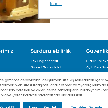
İncele
erimiz
Sürdürülebilirlik
Güvenli
Etik Değerlerimiz
Gizlilik Politik
Sosyal Sorumluluk
Açık Rıza Be
Sağlık-Güvenlik-Çevre
Çerez Politik
Sürdürülebilirlik Raporları
KVKK
 gezinme deneyiminizi geliştirmek, size kişiselleştirilmiş içerik v
stermek, web sitesi trafiğimizi analiz etmek ve ziyaretçilerimizi
Site Haritası
amak için çerezleri ve diğer izleme teknolojilerini kullanıyoruz. Çere
bilgiye Çerez Politikası sayfamızdan ulaşabilirsiniz.
Kabul Et
Tümünü Reddet
Tercihleri Düzenle