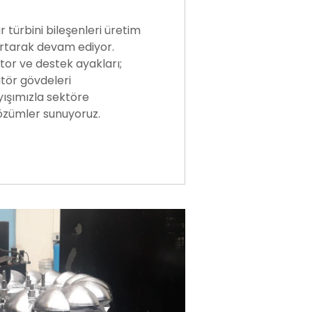
 türbini bileşenleri üretim
artarak devam ediyor.
ator ve destek ayakları;
atör gövdeleri
ayışımızla sektöre
çözümler sunuyoruz.