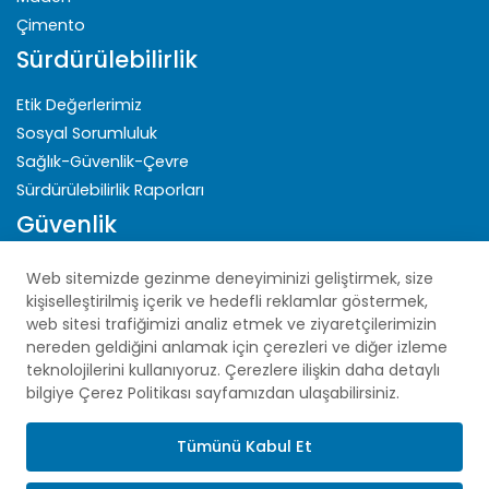
Çimento
Sürdürülebilirlik
Etik Değerlerimiz
Sosyal Sorumluluk
Sağlık-Güvenlik-Çevre
Sürdürülebilirlik Raporları
Güvenlik
Gizlilik Politikası
Web sitemizde gezinme deneyiminizi geliştirmek, size
Açık Rıza Beyanı
kişiselleştirilmiş içerik ve hedefli reklamlar göstermek,
web sitesi trafiğimizi analiz etmek ve ziyaretçilerimizin
Çerez Politikası
nereden geldiğini anlamak için çerezleri ve diğer izleme
KVKK
teknolojilerini kullanıyoruz. Çerezlere ilişkin daha detaylı
Site Haritası
bilgiye Çerez Politikası sayfamızdan ulaşabilirsiniz.
GİMAS Global
Tümünü Kabul Et